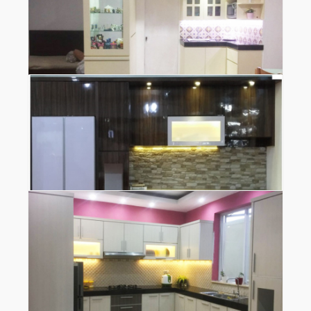
Kitchen Set Minimalis Summarecon Serpong
Detail
Kitchen Set Minimalis Serpong Park
Detail
Kitchen Set Motif Serat Kayu
Detail