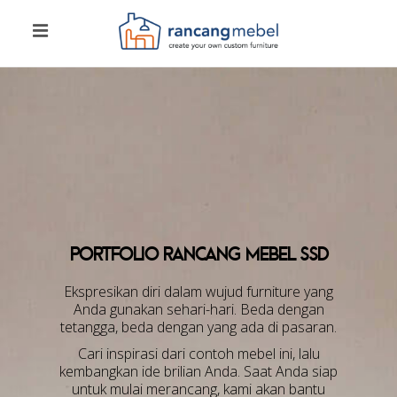
PORTFOLIO RANCANG MEBEL ssd
Ekspresikan diri dalam wujud furniture yang
Anda gunakan sehari-hari. Beda dengan
tetangga, beda dengan yang ada di pasaran.
Cari inspirasi dari contoh mebel ini, lalu
kembangkan ide brilian Anda. Saat Anda siap
untuk mulai merancang, kami akan bantu