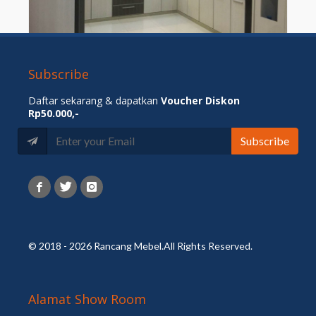
Kitchen Set Minimalis Serpong Paradise
Subscribe
Detail
Daftar sekarang & dapatkan
Voucher Diskon
Rp50.000,-
Subscribe
© 2018 - 2026 Rancang Mebel.All Rights Reserved.
Alamat Show Room